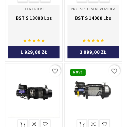
ELEKTRICKÉ
PRO SPECIÁLNÍ VOZIDLA
BST S 13000 Lbs
BST S 14000 Lbs










1 929,00 ZŁ
2 999,00 ZŁ
favorite_border
favorite_border
NOVÉ