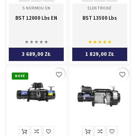
S NORMOU EN
ELEKTRICKÉ
BST 12000 Lbs EN
BST 13500 Lbs










3 689,00 ZŁ
1 829,00 ZŁ
favorite_border
favorite_border
NOVÉ