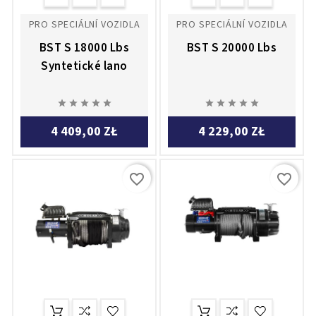
PRO SPECIÁLNÍ VOZIDLA
PRO SPECIÁLNÍ VOZIDLA
BST S 18000 Lbs
BST S 20000 Lbs
Syntetické lano










4 409,00 ZŁ
4 229,00 ZŁ
favorite_border
favorite_border