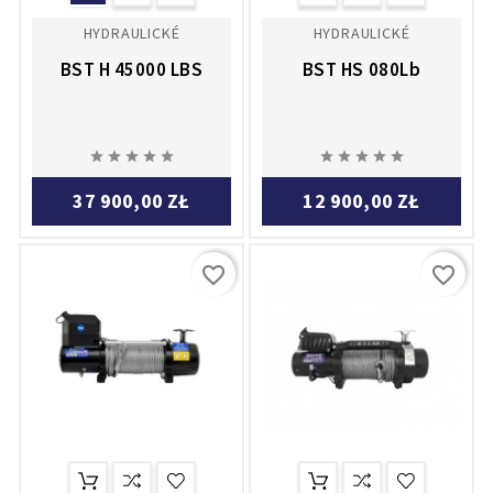
HYDRAULICKÉ
HYDRAULICKÉ
BST H 45000 LBS
BST HS 080Lb










37 900,00 ZŁ
12 900,00 ZŁ
favorite_border
favorite_border