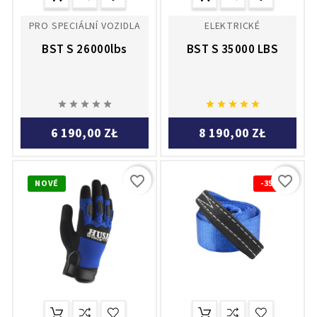
PRO SPECIÁLNÍ VOZIDLA
ELEKTRICKÉ
BST S 26000lbs
BST S 35000 LBS










6 190,00 ZŁ
8 190,00 ZŁ
favorite_border
favorite_border
NOVÉ
-35%