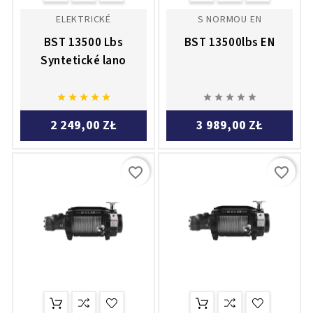
ELEKTRICKÉ
S NORMOU EN
BST 13500 Lbs
BST 13500lbs EN
Syntetické lano










2 249,00 ZŁ
3 989,00 ZŁ
favorite_border
favorite_border