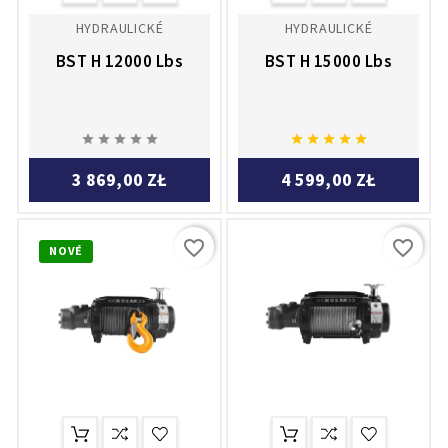
HYDRAULICKÉ
HYDRAULICKÉ
BST H 12000 Lbs
BST H 15000 Lbs










3 869,00 ZŁ
4 599,00 ZŁ
favorite_border
favorite_border
NOVÉ