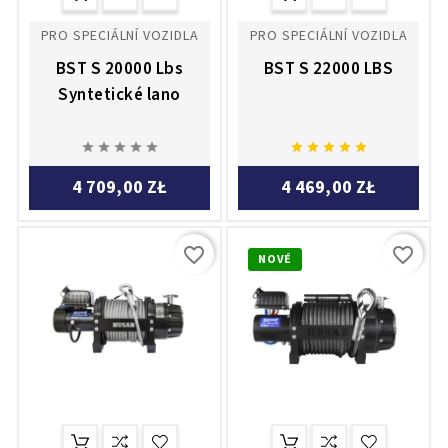
PRO SPECIÁLNÍ VOZIDLA
PRO SPECIÁLNÍ VOZIDLA
BST S 20000 Lbs
BST S 22000 LBS
Syntetické lano










4 709,00 ZŁ
4 469,00 ZŁ
favorite_border
favorite_border
NOVÉ