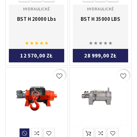
HYDRAULICKÉ
HYDRAULICKÉ
BST H 20000 Lbs
BST H 35000 LBS










12 570,00 ZŁ
28 999,00 ZŁ
favorite_border
favorite_border