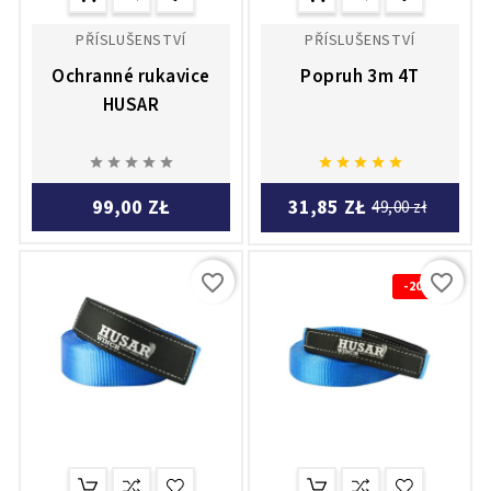
PŘÍSLUŠENSTVÍ
PŘÍSLUŠENSTVÍ
Ochranné rukavice
Popruh 3m 4T
HUSAR










99,00 ZŁ
31,85 ZŁ
49,00 zł
favorite_border
favorite_border
-20%