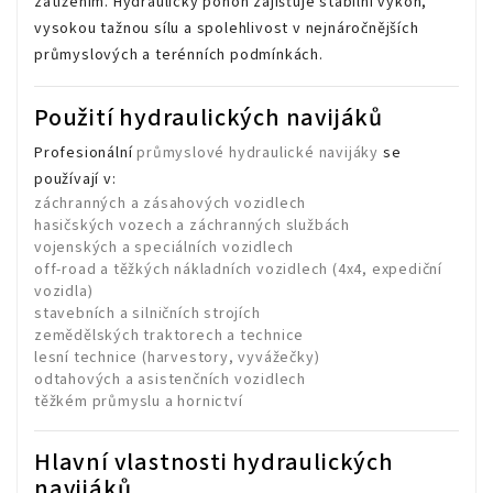
zatížením. Hydraulický pohon zajišťuje stabilní výkon,
vysokou tažnou sílu a spolehlivost v nejnáročnějších
průmyslových a terénních podmínkách.
Použití hydraulických navijáků
Profesionální
průmyslové hydraulické navijáky
se
používají v:
záchranných a zásahových vozidlech
hasičských vozech a záchranných službách
vojenských a speciálních vozidlech
off-road a těžkých nákladních vozidlech (4x4, expediční
vozidla)
stavebních a silničních strojích
zemědělských traktorech a technice
lesní technice (harvestory, vyvážečky)
odtahových a asistenčních vozidlech
těžkém průmyslu a hornictví
Hlavní vlastnosti hydraulických
navijáků