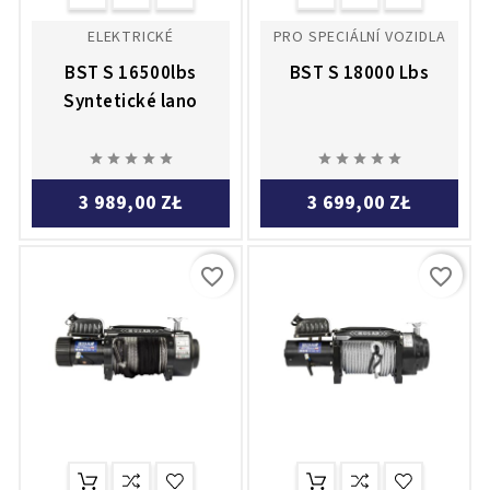
ELEKTRICKÉ
PRO SPECIÁLNÍ VOZIDLA
BST S 16500lbs
BST S 18000 Lbs
Syntetické lano










3 989,00 ZŁ
3 699,00 ZŁ
favorite_border
favorite_border