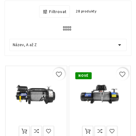
Filtrovat
28 produkty


Název, A až Z
favorite_border
favorite_border
NOVÉ