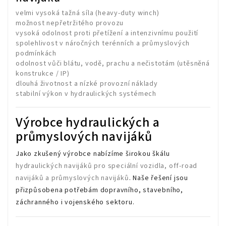
velmi vysoká tažná síla (heavy-duty winch)
možnost nepřetržitého provozu
vysoká odolnost proti přetížení a intenzivnímu použití
spolehlivost v náročných terénních a průmyslových
podmínkách
odolnost vůči blátu, vodě, prachu a nečistotám (utěsněná
konstrukce / IP)
dlouhá životnost a nízké provozní náklady
stabilní výkon v hydraulických systémech
Výrobce hydraulických a
průmyslových navijáků
Jako zkušený výrobce nabízíme širokou škálu
hydraulických navijáků pro speciální vozidla, off-road
navijáků a průmyslových navijáků
. Naše řešení jsou
přizpůsobena potřebám dopravního, stavebního,
záchranného i vojenského sektoru.