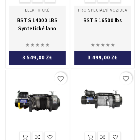
ELEKTRICKÉ
PRO SPECIÁLNÍ VOZIDLA
BST S 14000 LBS
BST S 16500 lbs
Syntetické lano










3 549,00 ZŁ
3 499,00 ZŁ
favorite_border
favorite_border