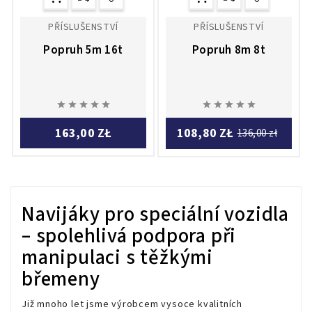
PŘÍSLUŠENSTVÍ
PŘÍSLUŠENSTVÍ
Popruh 5m 16t
Popruh 8m 8t










163,00 ZŁ
108,80 ZŁ
136,00 zł
Navijáky pro speciální vozidla
– spolehlivá podpora při
manipulaci s těžkými
břemeny
Již mnoho let jsme výrobcem vysoce kvalitních