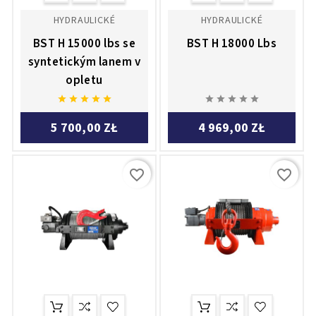
HYDRAULICKÉ
HYDRAULICKÉ
BST H 15000 lbs se
BST H 18000 Lbs
syntetickým lanem v
opletu










5 700,00 ZŁ
4 969,00 ZŁ
favorite_border
favorite_border