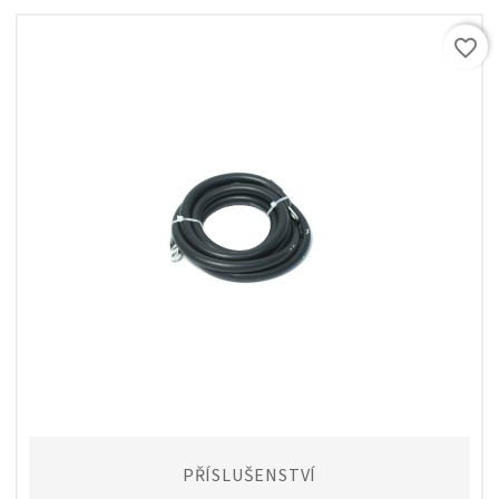
favorite_border
PŘÍSLUŠENSTVÍ