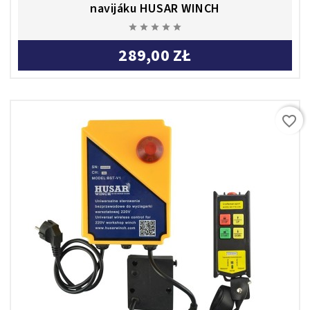
navijáku HUSAR WINCH





289,00 ZŁ
favorite_border