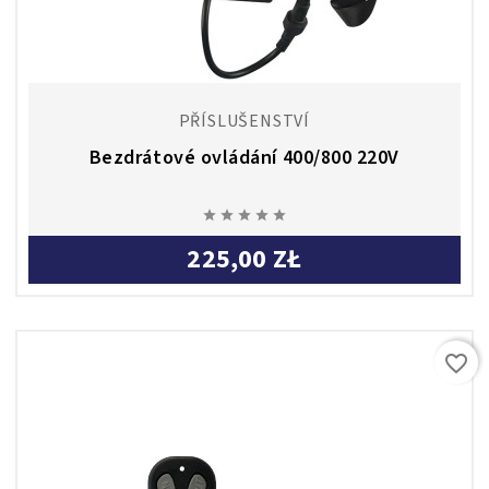
PŘÍSLUŠENSTVÍ
Bezdrátové ovládání 400/800 220V





225,00 ZŁ
favorite_border