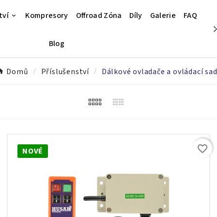
tví
Kompresory
Offroad Zóna
Díly
Galerie
FAQ
Blog
Domů
Příslušenství
Dálkové ovladače a ovládací sa
favorite_border
NOVÉ