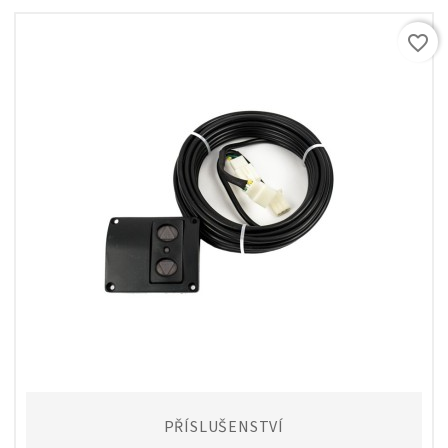
favorite_border
PŘÍSLUŠENSTVÍ