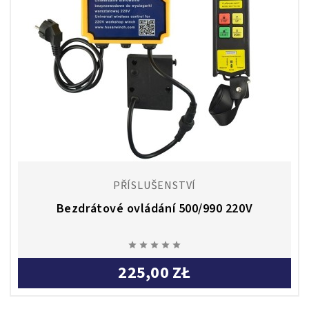
PŘÍSLUŠENSTVÍ
Bezdrátové ovládání 500/990 220V





225,00 ZŁ