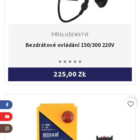
PŘÍSLUŠENSTVÍ
Bezdrátové ovládání 150/300 220V





225,00 ZŁ
favorite_border