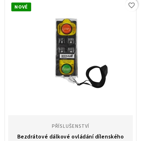
favorite_border
NOVÉ
PŘÍSLUŠENSTVÍ
Bezdrátové dálkové ovládání dílenského