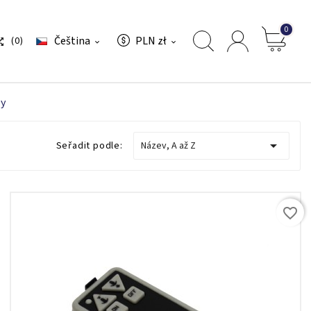
0
Čeština
PLN zł
(0)



dy

Seřadit podle:
Název, A až Z
favorite_border