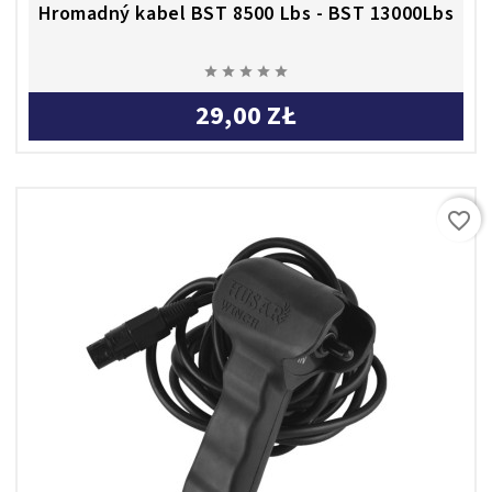
Hromadný kabel BST 8500 Lbs - BST 13000Lbs





29,00 ZŁ
favorite_border