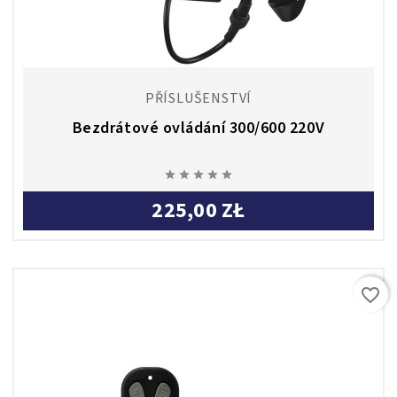
PŘÍSLUŠENSTVÍ
Bezdrátové ovládání 300/600 220V





225,00 ZŁ
favorite_border