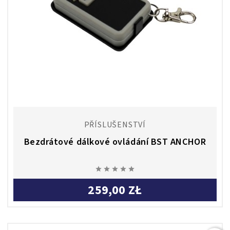
PŘÍSLUŠENSTVÍ
Bezdrátové dálkové ovládání BST ANCHOR





259,00 ZŁ