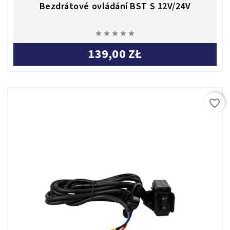
Bezdrátové ovládání BST S 12V/24V





139,00 ZŁ
favorite_border