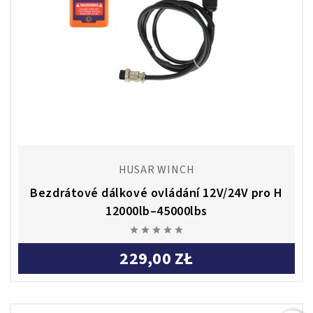
HUSAR WINCH
Bezdrátové dálkové ovládání 12V/24V pro H
12000lb–45000lbs





229,00 ZŁ