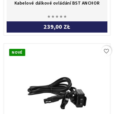
Kabelové dálkové ovládání BST ANCHOR





239,00 ZŁ
favorite_border
NOVÉ