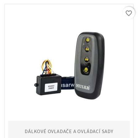
favorite_border
DÁLKOVÉ OVLADAČE A OVLÁDACÍ SADY