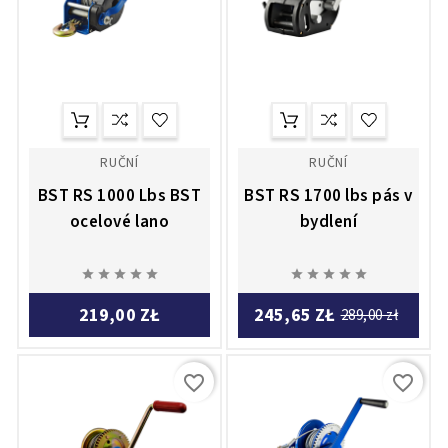
RUČNÍ
RUČNÍ
BST RS 1000 Lbs BST
BST RS 1700 lbs pás v
ocelové lano
bydlení










219,00 ZŁ
245,65 ZŁ
289,00 zł
favorite_border
favorite_border