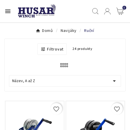
0

Domů
Navijáky
Ruční
Filtrovat
24 produkty


Název, A až Z
favorite_border
favorite_border