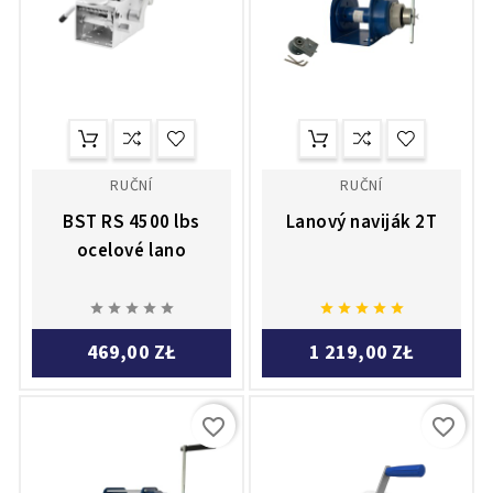
RUČNÍ
RUČNÍ
BST RS 4500 lbs
Lanový naviják 2T
ocelové lano










469,00 ZŁ
1 219,00 ZŁ
favorite_border
favorite_border