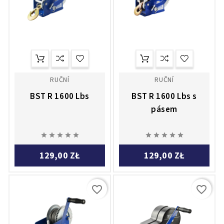
RUČNÍ
RUČNÍ
BST R 1600 Lbs
BST R 1600 Lbs s
pásem










129,00 ZŁ
129,00 ZŁ
favorite_border
favorite_border