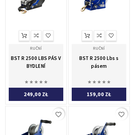
RUČNÍ
RUČNÍ
BST R 2500 LBS PÁS V
BST R 2500 Lbs s
BYDLENÍ
pásem










249,00 ZŁ
159,00 ZŁ
favorite_border
favorite_border