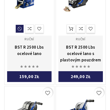
RUČNÍ
RUČNÍ
BST R 2500 Lbs
BST R 2500 Lbs
ocelové lano
ocelové lano s
plastovým pouzdrem










159,00 ZŁ
249,00 ZŁ
favorite_border
favorite_border