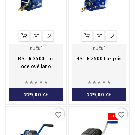
RUČNÍ
RUČNÍ
BST R 3500 Lbs
BST R 3500 Lbs pás
ocelové lano










229,00 ZŁ
229,00 ZŁ
favorite_border
favorite_border
-15%