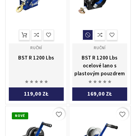
RUČNÍ
RUČNÍ
BST R 1200 Lbs
BST R 1200 Lbs
ocelové lano s
plastovým pouzdrem










119,00 ZŁ
169,00 ZŁ
favorite_border
favorite_border
NOVÉ