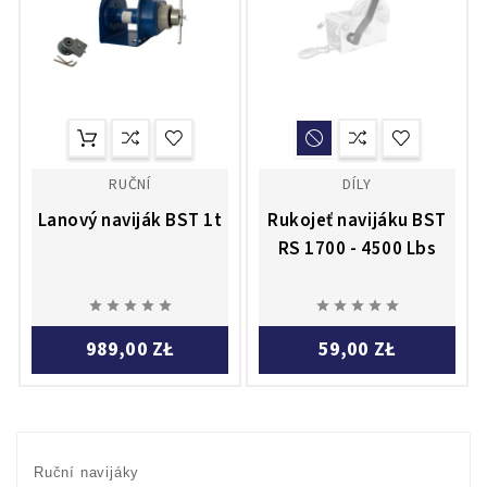
RUČNÍ
DÍLY
Lanový naviják BST 1t
Rukojeť navijáku BST
RS 1700 - 4500 Lbs










989,00 ZŁ
59,00 ZŁ
Ruční navijáky