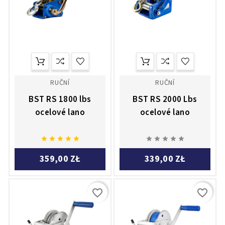
RUČNÍ
RUČNÍ
BST RS 1800 lbs
BST RS 2000 Lbs
ocelové lano
ocelové lano










359,00 ZŁ
339,00 ZŁ
favorite_border
favorite_border