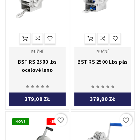
RUČNÍ
RUČNÍ
BST RS 2500 lbs
BST RS 2500 Lbs pás
ocelové lano










379,00 ZŁ
379,00 ZŁ
favorite_border
favorite_border
NOVÉ
-15%