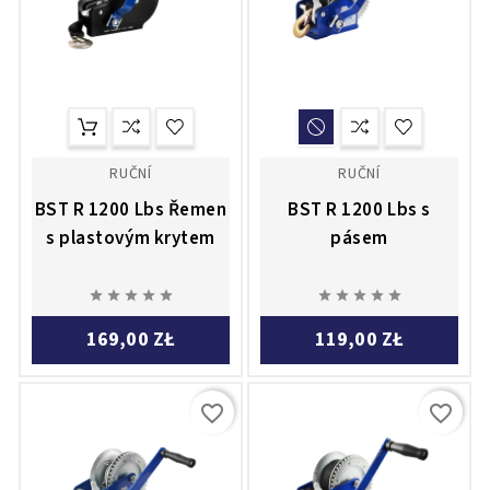
RUČNÍ
RUČNÍ
BST R 1200 Lbs Řemen
BST R 1200 Lbs s
s plastovým krytem
pásem










169,00 ZŁ
119,00 ZŁ
favorite_border
favorite_border