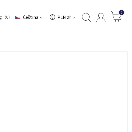
0
Čeština
PLN zł
(0)


