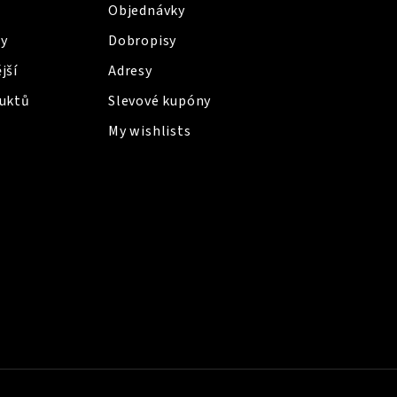
Objednávky
y
Dobropisy
jší
Adresy
uktů
Slevové kupóny
My wishlists