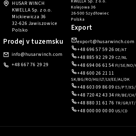
KWELLA Sp. z o.o.
HUSAR WINCH
Kolejowa 36
KWELLA Sp. z o.o.
26-500 Szydłowiec
Mickiewicza 36
Polska
32-626 Jawiszowice
Export
Polsko
Prodej v tuzemsku
export@husarwinch.com
+48 696 57 59 26
DE/AT
info@husarwinch.com
+48 885 92 29 29
CZ/NL
+48 667 76 29 29
+48 694 06 61 54
FI/SE/NO/
+48 600 26 21 11
SK/BG/RO/HU/LT/LV/EE/AL/DK
+48 603 09 86 09
ES/PT/XS
+48 720 42 43 34
FR/BE/CH/
+48 880 31 61 76
TR/GR/IT/
+48 000 00 00 00
US/CD