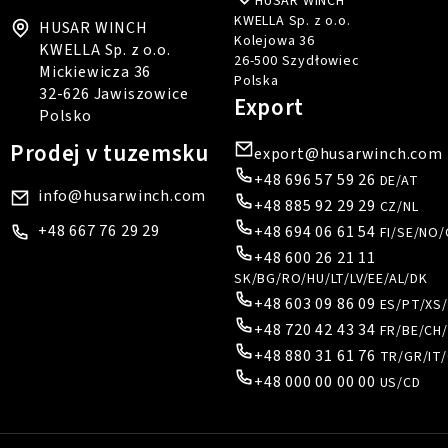
HUSAR WINCH
KWELLA Sp. z o.o.
HUSAR WINCH
Kolejowa 36
KWELLA Sp. z o.o.
26-500 Szydłowiec
Mickiewicza 36
Polska
32-626 Jawiszowice
Export
Polsko
Prodej v tuzemsku
export@husarwinch.com
+48 696 57 59 26
DE/AT
info@husarwinch.com
+48 885 92 29 29
CZ/NL
+48 667 76 29 29
+48 694 06 61 54
FI/SE/NO/
+48 600 26 21 11
SK/BG/RO/HU/LT/LV/EE/AL/DK
+48 603 09 86 09
ES/PT/XS
+48 720 42 43 34
FR/BE/CH/
+48 880 31 61 76
TR/GR/IT/
+48 000 00 00 00
US/CD