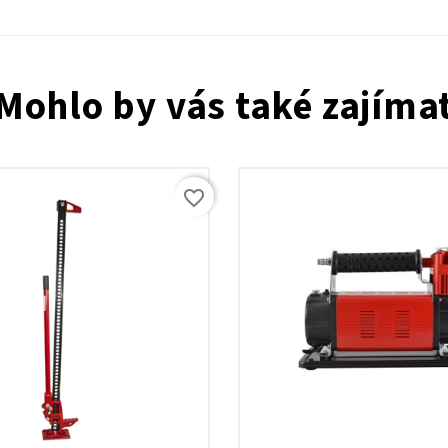
Mohlo by vás také zajíma
favorite_border