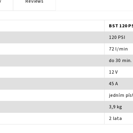
y
Reviews
BST 120 P
120 PSI
72 l/min
do 30 min.
12 V
45 A
jedním pí
3,9 kg
2 lata