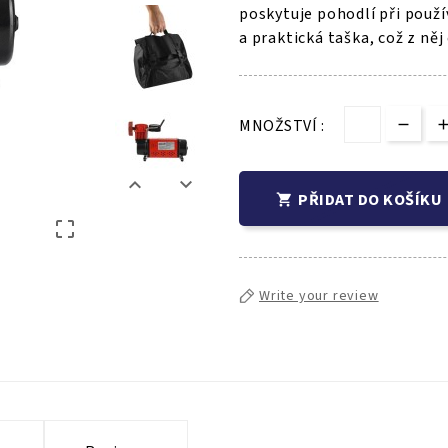
poskytuje pohodlí při použív
a praktická taška, což z něj
MNOŽSTVÍ :


PŘIDAT DO KOŠÍKU


Write your review