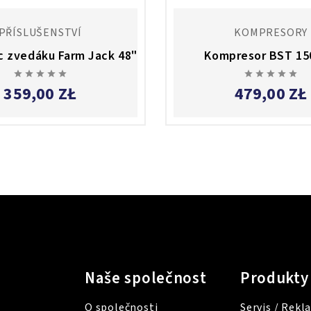
PŘÍSLUŠENSTVÍ
KOMPRESORY
 zvedáku Farm Jack 48"
Kompresor BST 15










359,00 ZŁ
479,00 ZŁ
Naše společnost
Produkty
O společnosti
Servis / Rek