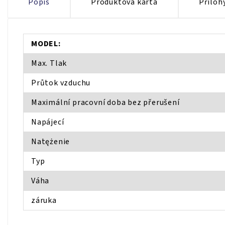
Popis
Produktová karta
Příloh
MODEL:
Max. Tlak
Průtok vzduchu
Maximální pracovní doba bez přerušení
Napájecí
Natężenie
Typ
Váha
záruka