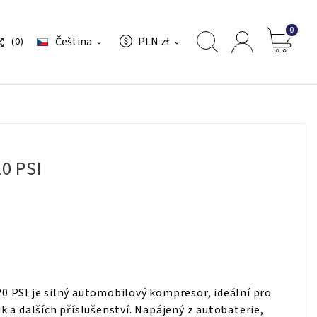
0
Čeština
PLN zł
(0)



0 PSI
 PSI je silný automobilový kompresor, ideální pro
 a dalších příslušenství. Napájený z autobaterie,