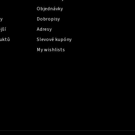
Objednávky
y
Dobropisy
jší
Adresy
uktů
Slevové kupóny
My wishlists