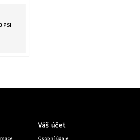
0 PSI
Váš účet
lamace
Osobní údaje