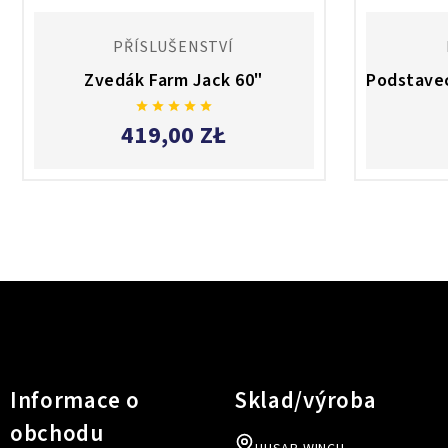
PŘÍSLUŠENSTVÍ
Zvedák Farm Jack 60"
Podstavec





419,00 ZŁ
Informace o
Sklad/výroba
obchodu