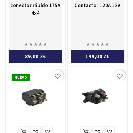
conector rápido 175A
Contactor 120A 12V
4x4










89,00 ZŁ
149,00 ZŁ
favorite_border
favorite_border
NUEVO