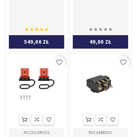










549,00 ZŁ
49,00 ZŁ
favorite_border
favorite_border
ACCESORIOS
RECAMBIOS