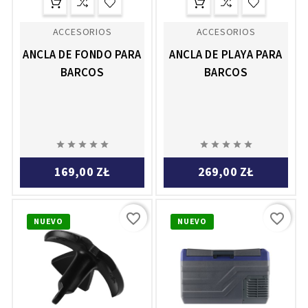
ACCESORIOS
ACCESORIOS
ANCLA DE FONDO PARA
ANCLA DE PLAYA PARA
BARCOS
BARCOS










169,00 ZŁ
269,00 ZŁ
favorite_border
favorite_border
NUEVO
NUEVO