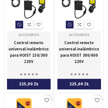
ACCESORIOS
ACCESORIOS
Control remoto
Control remoto
universal inalámbrico
universal inalámbrico
para HOIST 150/300
para HOIST 300/600
220V
220V










225,00 ZŁ
225,00 ZŁ
favorite_border
favorite_border