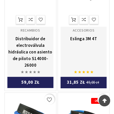
RECAMBIOS
ACCESORIOS
Distribuidor de
Eslinga 3M 4T
electroválvula
hidráulica con asiento
de piloto S14000-
26000










59,00 ZŁ
31,85 ZŁ
49,00 zł
favorite_border
favorite_border
-20%