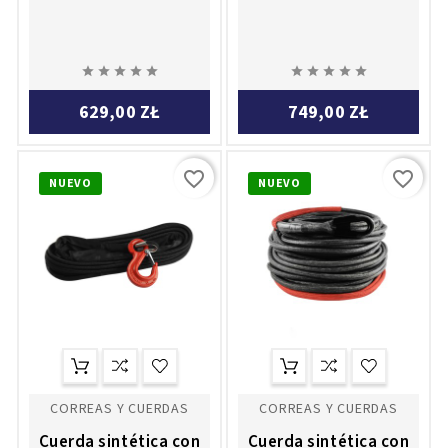










629,00 ZŁ
749,00 ZŁ
favorite_border
favorite_border
NUEVO
NUEVO
CORREAS Y CUERDAS
CORREAS Y CUERDAS
Cuerda sintética con
Cuerda sintética con