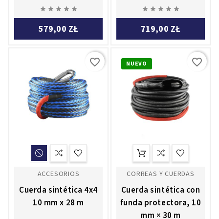










579,00 ZŁ
719,00 ZŁ
favorite_border
favorite_border
NUEVO
ACCESORIOS
CORREAS Y CUERDAS
Cuerda sintética 4x4
Cuerda sintética con
10 mm x 28 m
funda protectora, 10
mm × 30 m