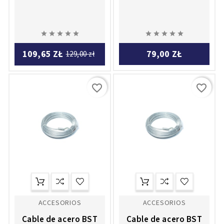










109,65 ZŁ
79,00 ZŁ
129,00 zł
favorite_border
favorite_border
ACCESORIOS
ACCESORIOS
Cable de acero BST
Cable de acero BST