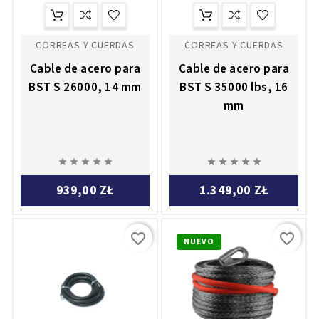
CORREAS Y CUERDAS
CORREAS Y CUERDAS
Cable de acero para
Cable de acero para
BST S 26000, 14 mm
BST S 35000 lbs, 16
mm










939,00 ZŁ
1.349,00 ZŁ
favorite_border
favorite_border
NUEVO