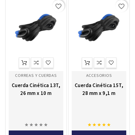
favorite_border
favorite_border
CORREAS Y CUERDAS
ACCESORIOS
Cuerda Cinética 13T,
Cuerda Cinética 15T,
26 mm x 10 m
28 mm x 9,1 m









