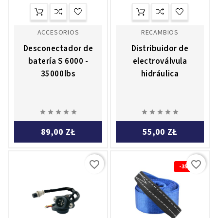
ACCESORIOS
RECAMBIOS
Desconectador de
Distribuidor de
batería S 6000 -
electroválvula
35000lbs
hidráulica










89,00 ZŁ
55,00 ZŁ
favorite_border
favorite_border
-35%