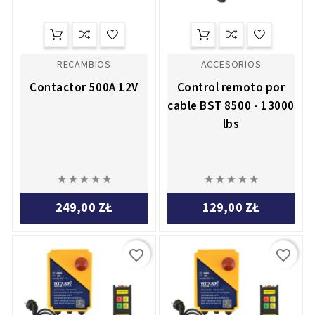
RECAMBIOS
ACCESORIOS
Contactor 500A 12V
Control remoto por
cable BST 8500 - 13000
lbs










249,00 ZŁ
129,00 ZŁ
favorite_border
favorite_border