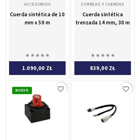
ACCESORIOS
CORREAS Y CUERDAS
Cuerda sintética de 10
Cuerda sintética
mm x 50 m
trenzada 14 mm, 30 m










1.090,00 ZŁ
839,00 ZŁ
favorite_border
favorite_border
NUEVO