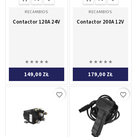
RECAMBIOS
RECAMBIOS
Contactor 120A 24V
Contactor 200A 12V










149,00 ZŁ
179,00 ZŁ
favorite_border
favorite_border