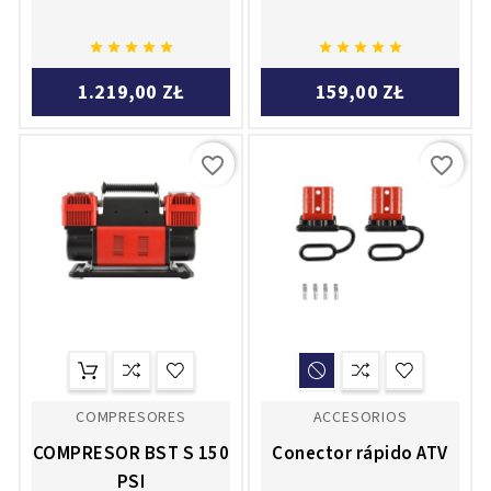










1.219,00 ZŁ
159,00 ZŁ
favorite_border
favorite_border
COMPRESORES
ACCESORIOS
COMPRESOR BST S 150
Conector rápido ATV
PSI