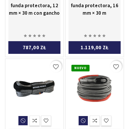
funda protectora, 12
funda protectora, 16
mm × 30 m con gancho
mm × 30 m










787,00 ZŁ
1.119,00 ZŁ
favorite_border
favorite_border
NUEVO