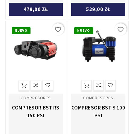
479,00 ZŁ
529,00 ZŁ
favorite_border
favorite_border
NUEVO
NUEVO
COMPRESORES
COMPRESORES
COMPRESOR BST RS
COMPRESOR BST S 100
150 PSI
PSI