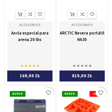
ACCESORIOS
ACCESORIOS
Ancla especial para
ARCTIC Nevera portátil
arena 20 lbs
HA30










169,00 ZŁ
819,00 ZŁ
favorite_border
favorite_border
NUEVO
NUEVO
-20%