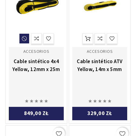
ACCESORIOS
ACCESORIOS
Cable sintético 4x4
Cable sintético ATV
Yellow, 12mm x 25m
Yellow, 14m x 5mm










849,00 ZŁ
329,00 ZŁ
favorite_border
favorite_border