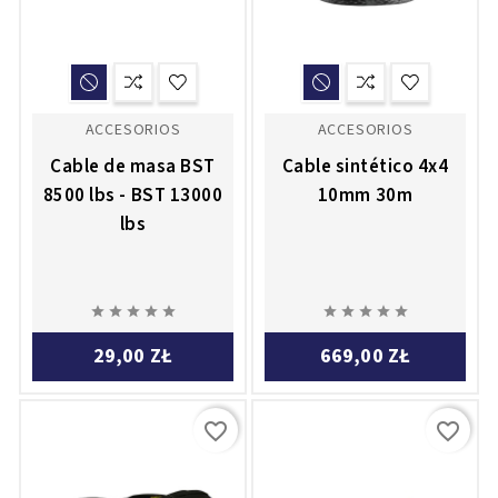
ACCESORIOS
ACCESORIOS
Cable de masa BST
Cable sintético 4x4
8500 lbs - BST 13000
10mm 30m
lbs










29,00 ZŁ
669,00 ZŁ
favorite_border
favorite_border