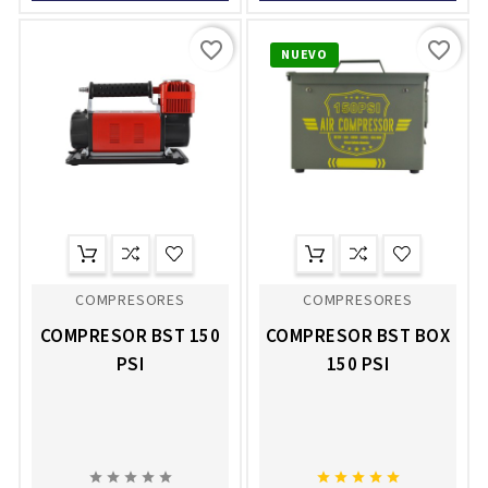
favorite_border
favorite_border
NUEVO
COMPRESORES
COMPRESORES
COMPRESOR BST 150
COMPRESOR BST BOX
PSI
150 PSI









