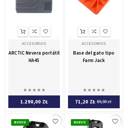
ACCESORIOS
ACCESORIOS
ARCTIC Nevera portátil
Base del gato tipo
HA45
Farm Jack










1.290,00 ZŁ
71,20 ZŁ
89,00 zł
favorite_border
favorite_border
NUEVO
NUEVO