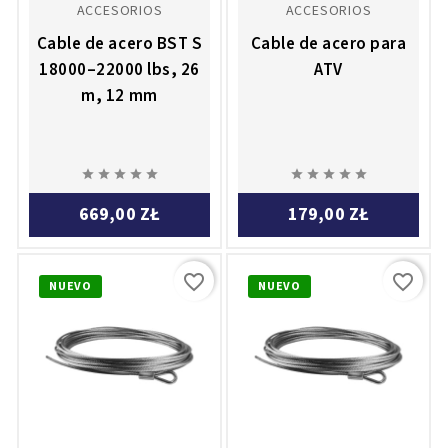
ACCESORIOS
ACCESORIOS
Cable de acero BST S
Cable de acero para
18000–22000 lbs, 26
ATV
m, 12 mm










669,00 ZŁ
179,00 ZŁ
favorite_border
favorite_border
NUEVO
NUEVO