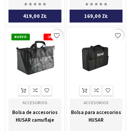










419,00 ZŁ
169,00 ZŁ
favorite_border
favorite_border
NUEVO
-15%
ACCESORIOS
ACCESORIOS
Bolsa de accesorios
Bolsa para accesorios
HUSAR camuflaje
HUSAR