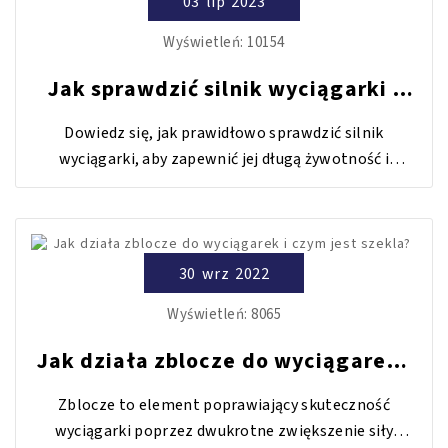
03
lip
2023
Wyświetleń:
10154
Jak sprawdzić silnik wyciągarki -
wszystko na temat
Dowiedz się, jak prawidłowo sprawdzić silnik
wyciągarki, aby zapewnić jej długą żywotność i
bezpieczne użytkowanie. Nasz przewodnik obejmuje
inspekcję wizualną, sprawdzenie zasilania, testy
działania i wiele więcej.
30
wrz
2022
Wyświetleń:
8065
Jak działa zblocze do wyciągarek i
czym jest szekla?
Zblocze to element poprawiający skuteczność
wyciągarki poprzez dwukrotne zwiększenie siły