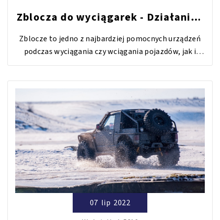
Zblocza do wyciągarek - Działanie i
montaż
Zblocze to jedno z najbardziej pomocnych urządzeń
podczas wyciągania czy wciągania pojazdów, jak i
przedmiotów. Służy do zwiększenia siły uciągu w
wyciągarkach ręcznych, hydraulicznych, czy
elektrycznych. Zblocze można montować na 2
sposoby i oba są proste oraz intuicyjne w montażu.
07
lip
2022