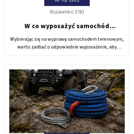
06
lip
2022
Wyświetleń:
5783
W co wyposażyć samochód
terenowy do off road?
Wybierając się na wyprawę samochodem terenowym,
warto zadbać o odpowiednie wyposażenie, aby
ułatwić sobie po prostu życie. Odpowiedni pojazd
wraz z właściwym sprzętem może znacznie poprawić
bezpieczeństwo i wygodę pokonywanej drogi.