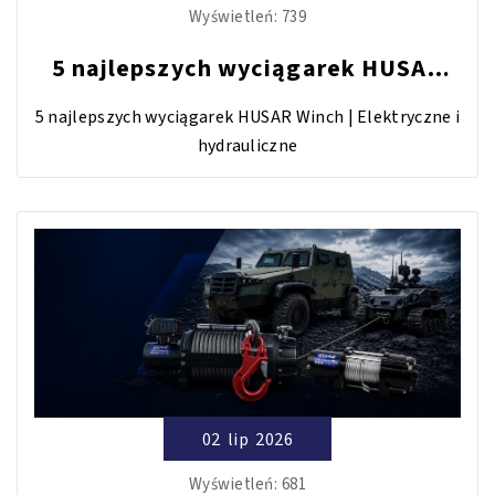
Wyświetleń:
739
5 najlepszych wyciągarek HUSAR
Winch | Elektryczne i hydrauliczne
5 najlepszych wyciągarek HUSAR Winch | Elektryczne i
hydrauliczne
02
lip
2026
Wyświetleń:
681