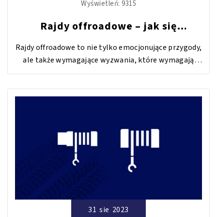
Wyświetleń:
9315
Rajdy offroadowe – jak się
przygotować?
Rajdy offroadowe to nie tylko emocjonujące przygody,
ale także wymagające wyzwania, które wymagają
starannego przygotowania zarówno pojazdu, jak i
samego uczestnika. W poniższym artykule
przedstawimy szereg wskazówek, które pomogą Ci
odpowiednio przygotować się do tego ekscytującego,
a często także ekstremalnego sportu.
31
sie
2023