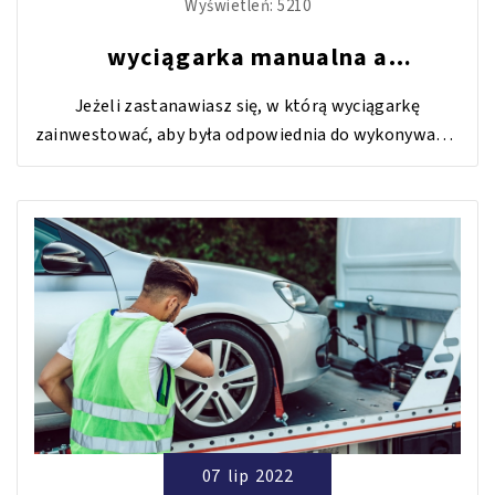
Wyświetleń:
5210
wyciągarka manualna a
elektryczna - Do sporadycznej czy
Jeżeli zastanawiasz się, w którą wyciągarkę
częstej pracy?
zainwestować, aby była odpowiednia do wykonywanej
pracy. Przeczytaj ten wpis i dowiedz się, która z
wyciągarek nadaje się do systematycznej pracy, a
która do sporadycznej.
07
lip
2022