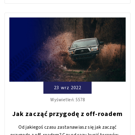
uciągu. Pomaga również zmienić kierunek wyciągania
pojazdu, w sytuacji, w której został nieprawidłowo
ustawiony i występuje problem z wyciągnięciem.
Szekla to metalowa klamra, która tworzy zamknięty
obwód. Zazwyczaj występuje w formie ocynkowanej i
posiada powłokę galwaniczną.
23
wrz
2022
Wyświetleń:
5578
Jak zacząć przygodę z off-roadem
Od jakiegoś czasu zastanawiasz się jak zacząć