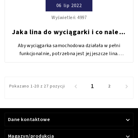
06
lip
2022
Wyświetleń:
4997
Jaka lina do wyciągarki i co należy
o niej wiedzieć?
Aby wyciągarka samochodowa działała w pełni
funkcjonalnie, potrzebna jest jej jeszcze lina.
Oczywiście na sprawne działanie wyciągarki składa się
jeszcze kilka innych ważnych czynników, ale dziś
zajmiemy się rodzajem, jakością i konserwacją liny.
1


Pokazano 1-20 z 27 pozycji
2
Dane kontaktowe

Magazyn/produkcja
