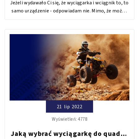
Jeżeli wydawało Ci się, że wyciągarka i wciągnik to, to
samo urządzenie - odpowiadam nie. Mimo, że można
spotkać się z używaniem tych słów zamiennie to
jednak oba urządzenia różnią się specyfiką pracy.
Dobrze, więc poznać różnice, aby wiedzieć do czego
lepiej stosować wyciągarkę a do czego wciągarkę.
21
lip
2022
Wyświetleń:
4778
Jaką wybrać wyciągarkę do quada i