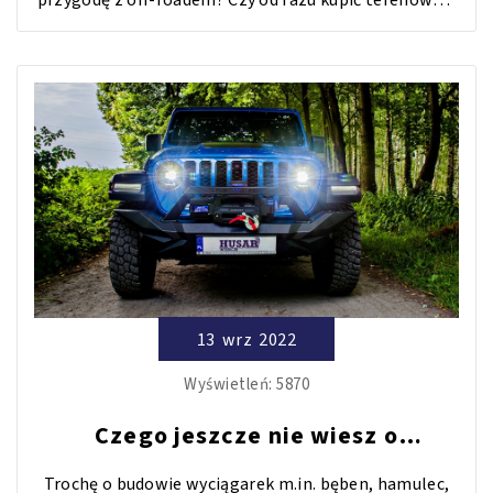
przygodę z off-roadem? Czy od razu kupić terenówkę,
czy może się wstrzymać i najpierw spróbować swoich
sił za kierownicą większego samochodu? Jak wygląda
taka wyprawa? Na pewno masz mnóstwo pytania,
dlatego zapraszamy do przeczytania naszego mini
poradnika.
13
wrz
2022
Wyświetleń:
5870
Czego jeszcze nie wiesz o
wyciągarkach
Trochę o budowie wyciągarek m.in. bęben, hamulec,