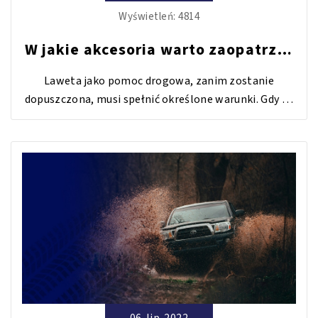
Wyświetleń:
4814
W jakie akcesoria warto zaopatrzyć
lawetę?
Laweta jako pomoc drogowa, zanim zostanie
dopuszczona, musi spełnić określone warunki. Gdy to
już zrobimy, dodatkowo pojazd można wyposażyć o
takie akcesoria jak np...