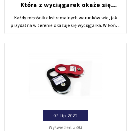
Która z wyciągarek okaże się
najlepsza w terenie, a która w
Każdy miłośnik ekstremalnych warunków wie, jak
trasie?
przydatna w terenie okazuje się wyciągarka. W końcu
służy do wyciągania pojazdu. Zatem czy w zwykłej
trasie również może być przydatna? Która okaże się
lepsza w trasie, a która w terenie?
07
lip
2022
Wyświetleń:
5393