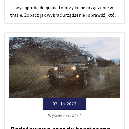
jak wygląda montaż?
wyciągarka do quada to przydatne urządzenie w
trasie. Zobacz jak wybrać urządzenie i sprawdź, która
wyciągarka okażę się najlepsza, a której nie wybierać i
dlaczego?
07
lip
2022
Wyświetleń:
5437
Podstawowe zasady bezpiecznego