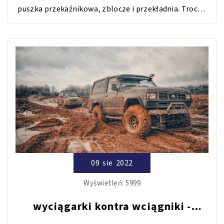
puszka przekaźnikowa, zblocze i przekładnia. Trochę
o linach do wyciągarek. Na co zwrócić uwagę i czego
nie robić.
09
sie
2022
Wyświetleń:
5999
wyciągarki kontra wciągniki -
Poznaj różnice