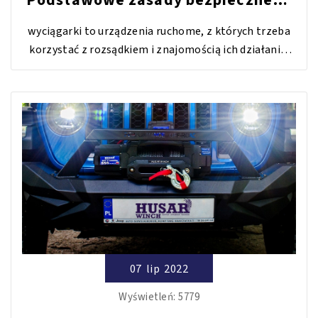
korzystania z wyciągarek
wyciągarki to urządzenia ruchome, z których trzeba
korzystać z rozsądkiem i znajomością ich działania.
Dowiedz się, o czym należy pamiętać przed pracą z
wyciągarką, jak i w trakcie wykonywania czynności.
07
lip
2022
Wyświetleń:
5779