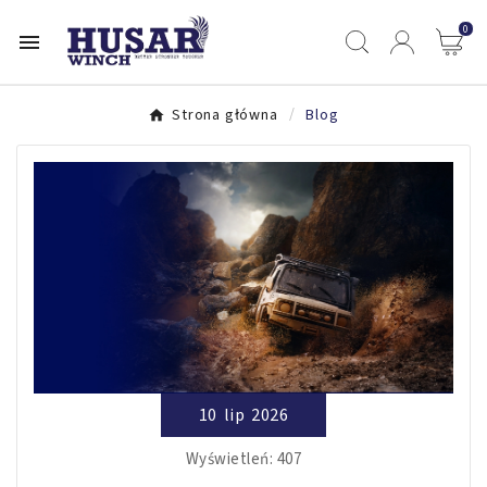
0

Strona główna
Blog
10
lip
2026
Wyświetleń:
407