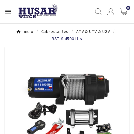
0

Inicio
Cabrestantes
ATV & UTV & UGV
BST S 4500 Lbs