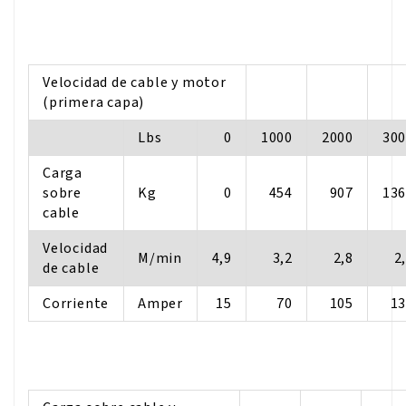
Velocidad de cable y motor
(primera capa)
Lbs
0
1000
2000
30
Carga
sobre
Kg
0
454
907
13
cable
Velocidad
M/min
4,9
3,2
2,8
2
de cable
Corriente
Amper
15
70
105
1