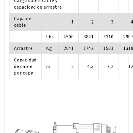
Carga sobre cable y
capacidad de arrastre
Capa de
1
2
3
cable
Lbs
4500
3841
3310
290
Arrastre
Kg
2041
1742
1501
131
Capacidad
de cable
m
2
4,3
7,2
1
por capa