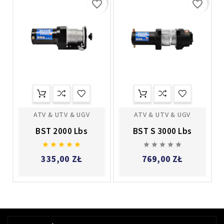
favorite_border
favorite_border
ATV & UTV & UGV
ATV & UTV & UGV
BST 2000 Lbs
BST S 3000 Lbs










335,00 ZŁ
769,00 ZŁ