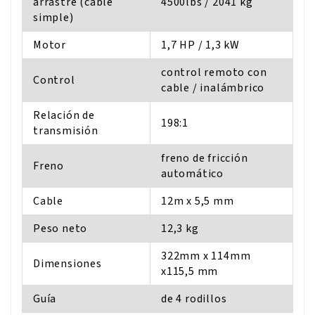
arrastre (cable
4500lbs / 2041 kg
simple)
Motor
1,7 HP / 1,3 kW
control remoto con
Control
cable / inalámbrico
Relación de
198:1
transmisión
freno de fricción
Freno
automático
Cable
12m x 5,5 mm
Peso neto
12,3 kg
322mm x 114mm
Dimensiones
x115,5 mm
Guía
de 4 rodillos