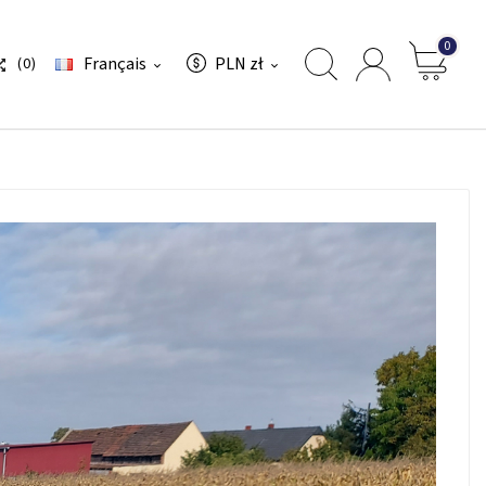
0
Français
PLN zł
(0)


