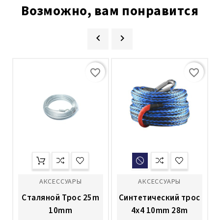
Возможно, вам понравится


favorite_border
favorite_border
АКСЕССУАРЫ
АКСЕССУАРЫ
Cталяной Трос 25m
Cинтетический трос
10mm
4x4 10mm 28m