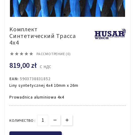
Kомплект
Синтетический Трасса
4x4





РАССМОТРЕНИЕ (0)
819,00 zł
С НДС
EAN:
5903738831852
Liny syntetycznej 4x4 10mm x 26m
Prowadnica aluminiowa 4x4
КОЛИЧЕСТВО :