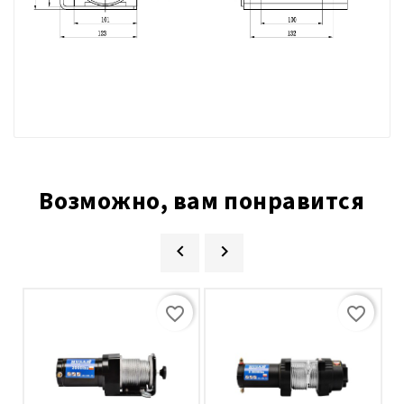
Возможно, вам понравится


favorite_border
favorite_border