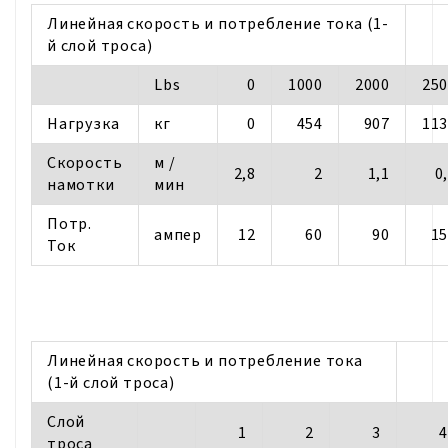
Линейная скорость и потребление тока (1-
й слой троса)
Lbs
0
1000
2000
25
Нагрузка
кг
0
454
907
11
Скорость
м /
2,8
2
1,1
0
намотки
мин
Потр.
ампер
12
60
90
1
Ток
Линейная скорость и потребление тока
(1-й слой троса)
Cлой
1
2
3
4
троса