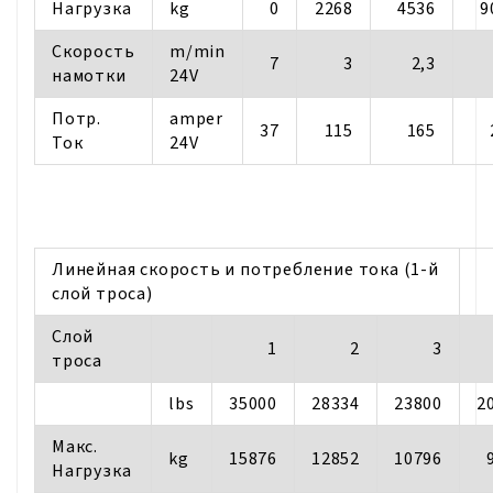
Нагрузка
kg
0
2268
4536
9
Скорость
m/min
7
3
2,3
намотки
24V
Потр.
amper
37
115
165
Ток
24V
Линейная скорость и потребление тока (1-й
слой троса)
Cлой
1
2
3
троса
lbs
35000
28334
23800
2
Mакс.
kg
15876
12852
10796
Нагрузка