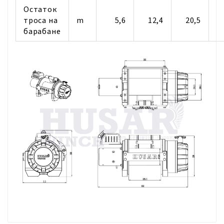
Oстаток
троса на
m
5,6
12,4
20,5
барабане