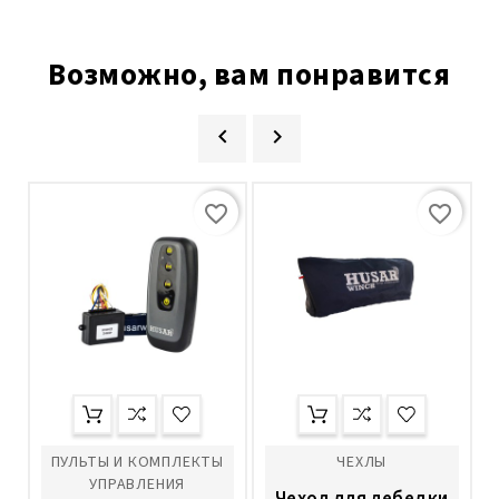
Возможно, вам понравится


favorite_border
favorite_border
ПУЛЬТЫ И КОМПЛЕКТЫ
ЧЕХЛЫ
УПРАВЛЕНИЯ
Чехол для лебедки