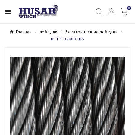
0

Главная
лебедки
Электрическ ие лебедки
BST S 35000 LBS