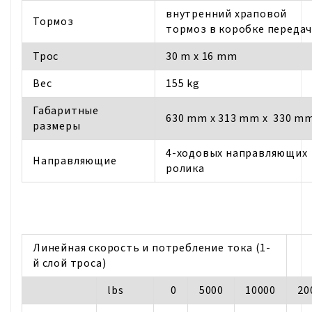
внутренний храповой
Тормоз
тормоз в коробке переда
Трос
30 m x 16 mm
Bес
155 kg
Габаритные
630 mm x 313 mm x 330 m
размеры
4-ходовых направляющих
Направляющие
ролика
Линейная скорость и потребление тока (1-
й слой троса)
lbs
0
5000
10000
20