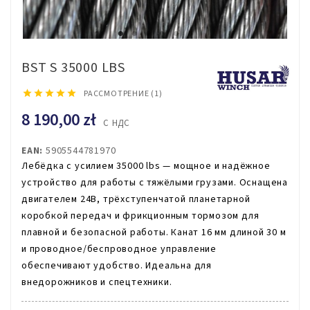
BST S 35000 LBS





РАССМОТРЕНИЕ (1)
8 190,00 zł
С НДС
EAN:
5905544781970
Лебёдка с усилием 35000 lbs — мощное и надёжное
устройство для работы с тяжёлыми грузами. Оснащена
двигателем 24В, трёхступенчатой планетарной
коробкой передач и фрикционным тормозом для
плавной и безопасной работы. Канат 16 мм длиной 30 м
и проводное/беспроводное управление
обеспечивают удобство. Идеальна для
внедорожников и спецтехники.