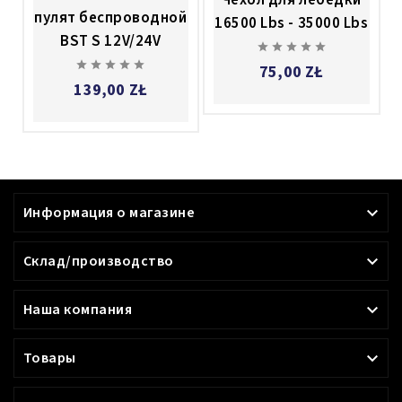
пулят беспроводной
16500 Lbs - 35000 Lbs
BST S 12V/24V










75,00 ZŁ
139,00 ZŁ
Информация о магазине

Склад/производство

Наша компания

Товары
