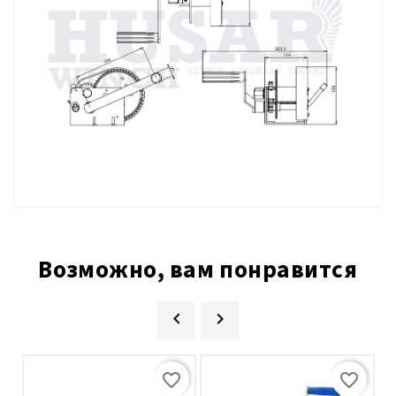
Возможно, вам понравится


favorite_border
favorite_border