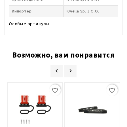
Импортер
Kwella Sp. Z O.o.
Особые артикулы
Возможно, вам понравится


favorite_border
favorite_border