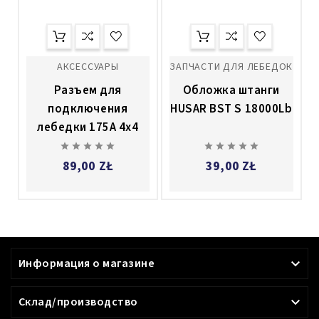
АКСЕССУАРЫ
ЗАПЧАСТИ ДЛЯ ЛЕБЕДОК
Pазъем для
Oбложка штанги
подключения
HUSAR BST S 18000Lb
лебедки 175A 4x4










89,00 ZŁ
39,00 ZŁ
Информация о магазине

Склад/производство
