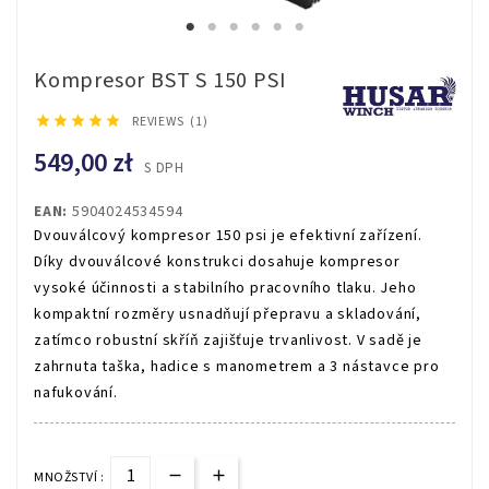
Kompresor BST S 150 PSI





REVIEWS (1)
549,00 zł
S DPH
EAN:
5904024534594
Dvouválcový kompresor 150 psi je efektivní zařízení.
Díky dvouválcové konstrukci dosahuje kompresor
vysoké účinnosti a stabilního pracovního tlaku. Jeho
kompaktní rozměry usnadňují přepravu a skladování,
zatímco robustní skříň zajišťuje trvanlivost. V sadě je
zahrnuta taška, hadice s manometrem a 3 nástavce pro
nafukování.
MNOŽSTVÍ :