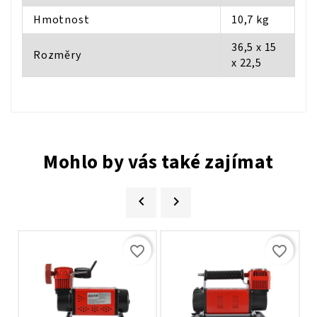
Hmotnost
10,7 kg
36,5 x 15
Rozměry
x 22,5
Mohlo by vás také zajímat


favorite_border
favorite_border