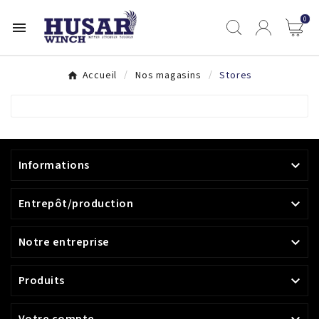
0

Accueil
Nos magasins
Stores
Informations

Entrepôt/production

Notre entreprise

Produits

Votre compte