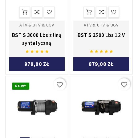
ATV & UTV & UGV
ATV & UTV & UGV
BST S 3000 Lbs z liną
BST S 3500 Lbs 12 V
syntetyczną










979,00 ZŁ
879,00 ZŁ
favorite_border
favorite_border
NOWY