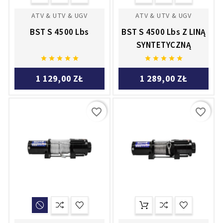
ATV & UTV & UGV
ATV & UTV & UGV
BST S 4500 Lbs
BST S 4500 Lbs Z LINĄ
SYNTETYCZNĄ










1 129,00 ZŁ
1 289,00 ZŁ
favorite_border
favorite_border