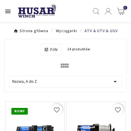
0

Strona główna
Wyciągarki
ATV & UTV & UGV
Filtr
14 produktów


Nazwa, A do Z
favorite_border
favorite_border
NOWY