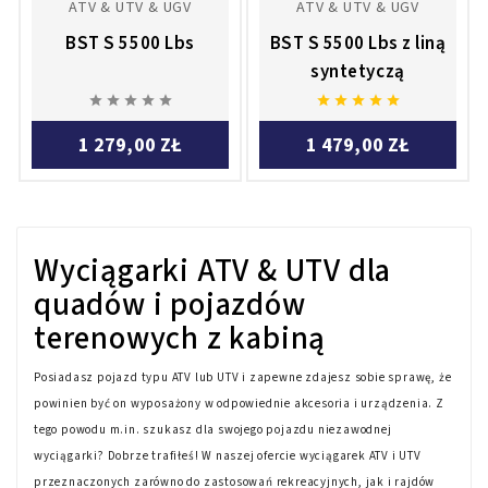
ATV & UTV & UGV
ATV & UTV & UGV
BST S 5500 Lbs
BST S 5500 Lbs z liną
syntetyczą










1 279,00 ZŁ
1 479,00 ZŁ
Wyciągarki ATV & UTV dla
quadów i pojazdów
terenowych z kabiną
Posiadasz pojazd typu ATV lub UTV i zapewne zdajesz sobie sprawę, że
powinien być on wyposażony w odpowiednie akcesoria i urządzenia. Z
tego powodu m.in. szukasz dla swojego pojazdu niezawodnej
wyciągarki? Dobrze trafiłeś! W naszej ofercie wyciągarek ATV i UTV
przeznaczonych zarówno do zastosowań rekreacyjnych, jak i rajdów