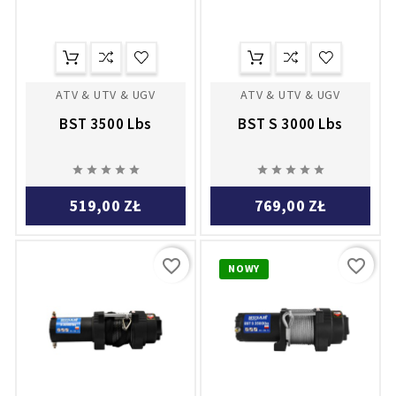
ATV & UTV & UGV
ATV & UTV & UGV
BST 3500 Lbs
BST S 3000 Lbs










519,00 ZŁ
769,00 ZŁ
favorite_border
favorite_border
NOWY