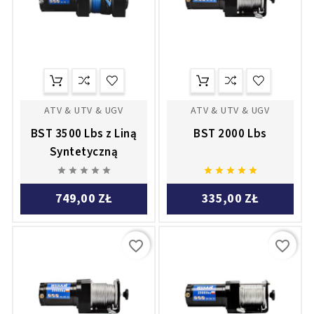
ATV & UTV & UGV
ATV & UTV & UGV
BST 3500 Lbs z Liną
BST 2000 Lbs
Syntetyczną










749,00 ZŁ
335,00 ZŁ
favorite_border
favorite_border