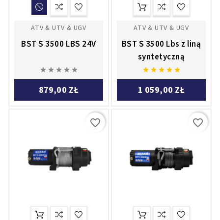
ATV & UTV & UGV
ATV & UTV & UGV
BST S 3500 LBS 24V
BST S 3500 Lbs z liną
syntetyczną










879,00 ZŁ
1 059,00 ZŁ
favorite_border
favorite_border