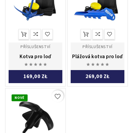
PŘÍSLUŠENSTVÍ
PŘÍSLUŠENSTVÍ
Kotva pro loď
Plážová kotva pro loď










169,00 ZŁ
269,00 ZŁ
favorite_border
NOVÉ