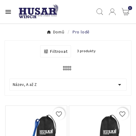
0

Domů
Pro lodě
Filtrovat
3 produkty


Název, A až Z
favorite_border
favorite_border