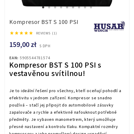
Kompresor BST S 100 PSI





REVIEWS (1)
159,00 zł
S DPH
EAN:
5905544781574
Kompresor BST S 100 PSI s
vestavěnou svítilnou!
Je to ideální řešení pro všechny, kteří oceňují pohodlí a
efektivitu v jednom zařízení. Kompresor se snadno
používá – stačí jej připojit do automobilové zásuvky
zapalovače a rychle a efektivně nafouknout potřebné
předměty. Je vybaven manometrem, který umožňuje
přesné nastavení a kontrolu tlaku. Kompaktní rozměry
kompresoru a jeho promyšlený design usnadňují