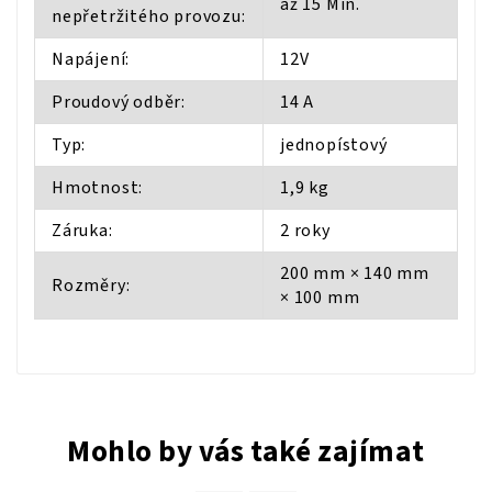
až 15 Min.
nepřetržitého provozu:
Napájení:
12V
Proudový odběr:
14 A
Typ:
jednopístový
Hmotnost:
1,9 kg
Záruka:
2 roky
200 mm × 140 mm
Rozměry:
× 100 mm
Mohlo by vás také zajímat