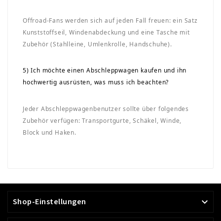
Offroad-Fans werden sich auf jeden Fall freuen: ein Satz
Kunststoffseil, Windenabdeckung und eine Tasche mit
Zubehör (Stahlleine, Umlenkrolle, Handschuhe).
5) Ich möchte einen Abschleppwagen kaufen und ihn
hochwertig ausrüsten, was muss ich beachten?
Jeder Abschleppwagenbenutzer sollte über folgendes
Zubehör verfügen: Transportgurte, Schäkel, Winde,
Block und Haken.
Shop-Einstellungen
