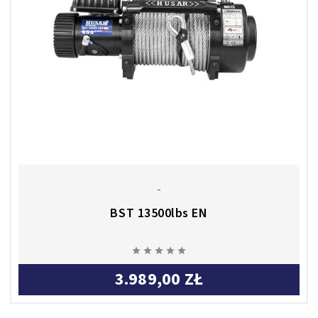
-
BST 13500lbs EN





3.989,00 ZŁ