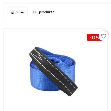
111 produkte
Filter

favorite_border
-35%