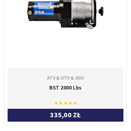
ATV & UTV & UGV
BST 2000 Lbs





335,00 ZŁ