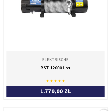
ELEKTRISCHE
BST 12000 Lbs





1.779,00 ZŁ