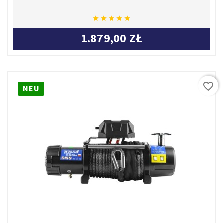





1.879,00 ZŁ
favorite_border
NEU