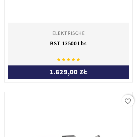
ELEKTRISCHE
BST 13500 Lbs





1.829,00 ZŁ
favorite_border