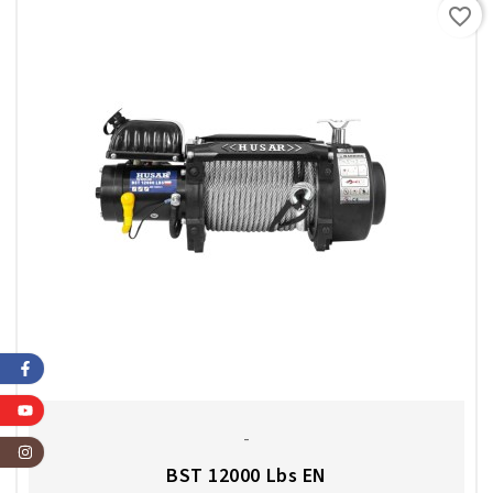
favorite_border
-
BST 12000 Lbs EN