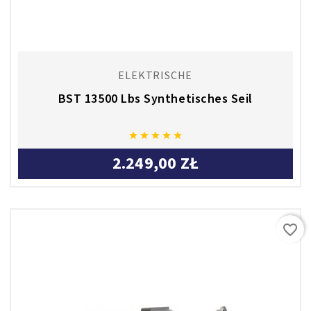
ELEKTRISCHE
BST 13500 Lbs Synthetisches Seil





2.249,00 ZŁ
favorite_border