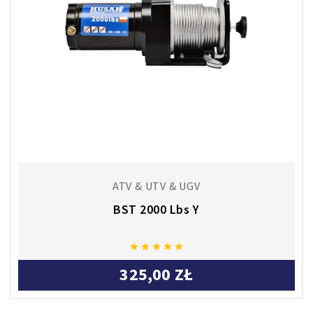
ATV & UTV & UGV
BST 2000 Lbs Y





325,00 ZŁ