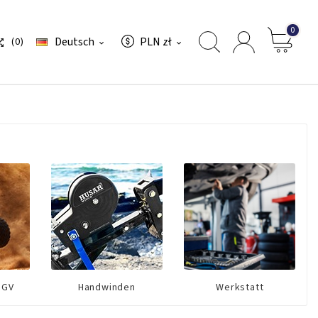
0
Deutsch
PLN zł
(0)



UGV
Handwinden
Werkstatt