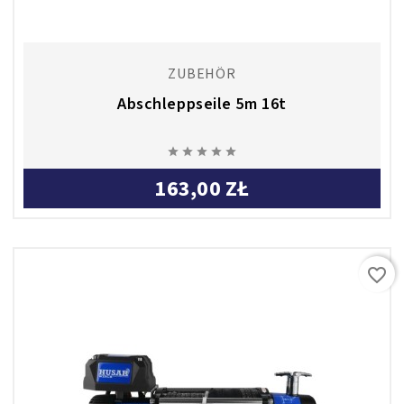
ZUBEHÖR
Abschleppseile 5m 16t





163,00 ZŁ
favorite_border