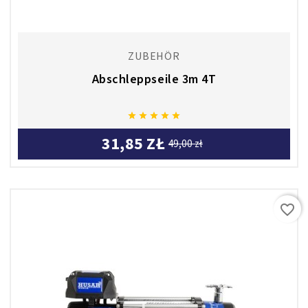
ZUBEHÖR
Abschleppseile 3m 4T





31,85 ZŁ
49,00 zł
favorite_border