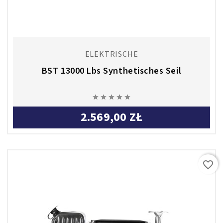
ELEKTRISCHE
BST 13000 Lbs Synthetisches Seil





2.569,00 ZŁ
favorite_border