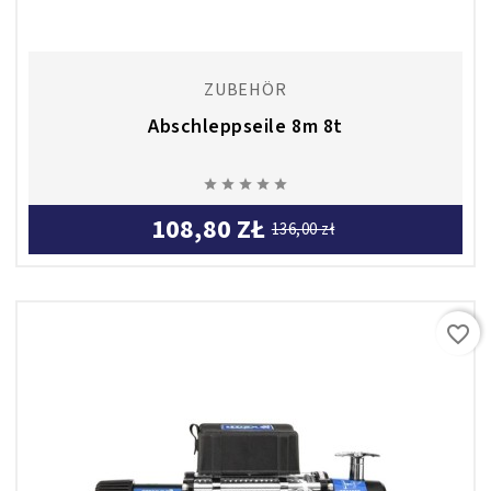
ZUBEHÖR
Abschleppseile 8m 8t





108,80 ZŁ
136,00 zł
favorite_border