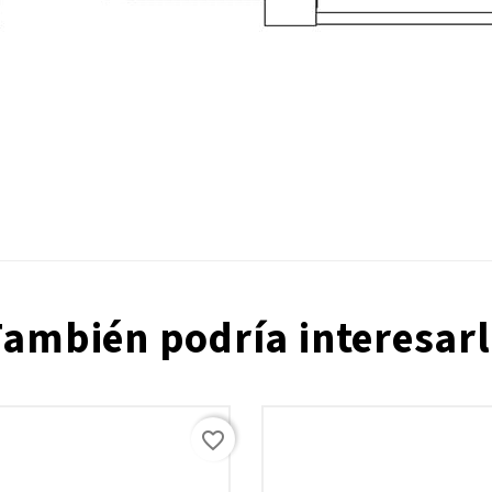
También podría interesarl
favorite_border