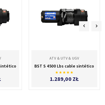


V
ATV & UTV & UGV
sintético
BST S 4500 Lbs cable sintético





Ł
1.289,00 ZŁ