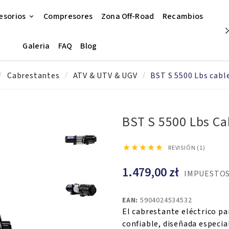
esorios
Compresores
Zona Off-Road
Recambios
Galeria
FAQ
Blog
Cabrestantes
ATV & UTV & UGV
BST S 5500 Lbs cable
BST S 5500 Lbs Ca





REVISIÓN (1)
1.479,00 zł
IMPUESTOS
EAN:
5904024534532
El cabrestante eléctrico p
confiable, diseñada especi