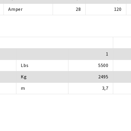
Amper
28
120
1
Lbs
5500
Kg
2495
m
3,7