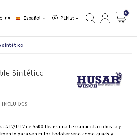
0
Español
PLN zł
(0)



 sintético
ble Sintético
 INCLUIDOS
ara ATV/UTV de 5500 lbs es una herramienta robusta y
almente para vehículos todoterreno como quads y