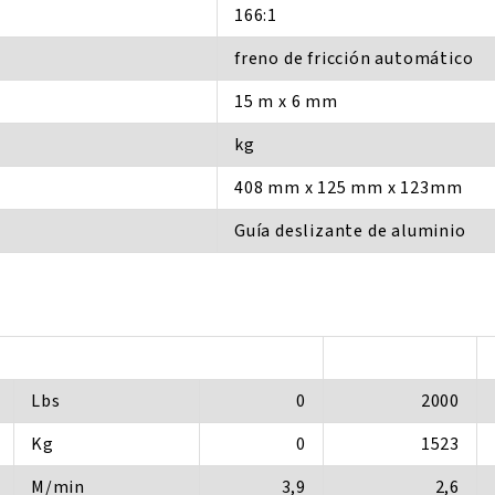
166:1
freno de fricción automático
15 m x 6 mm
kg
408 mm x 125 mm x 123mm
Guía deslizante de aluminio
Lbs
0
2000
Kg
0
1523
M/min
3,9
2,6