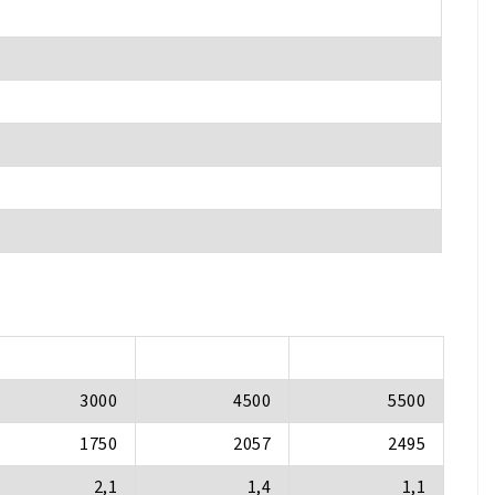
3000
4500
5500
1750
2057
2495
2,1
1,4
1,1