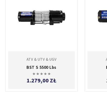
ATV & UTV & UGV
BST S 5500 Lbs





1.279,00 ZŁ