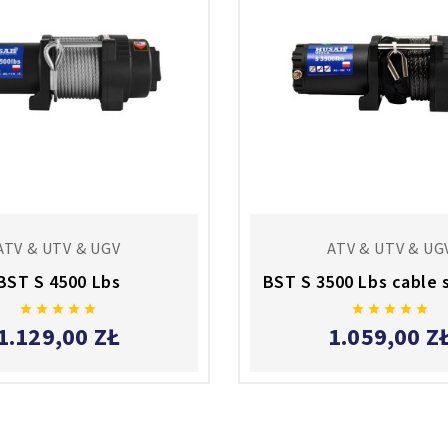
ATV & UTV & UGV
ATV & UTV & UG
BST S 4500 Lbs
BST S 3500 Lbs cable 










1.129,00 ZŁ
1.059,00 Z