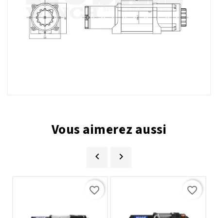
Vous aimerez aussi


favorite_border
favorite_border