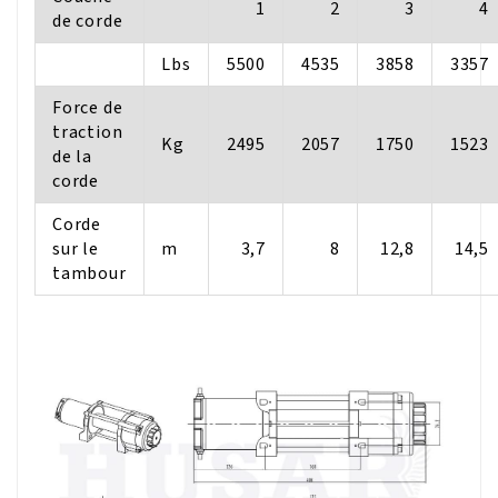
1
2
3
4
de corde
Lbs
5500
4535
3858
3357
Force de
traction
Kg
2495
2057
1750
1523
de la
corde
Corde
sur le
m
3,7
8
12,8
14,5
tambour