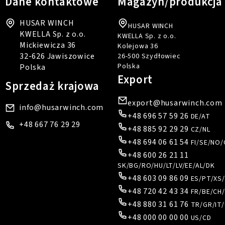
Dane kontaktowe
Magazyn/produkcja
HUSAR WINCH
HUSAR WINCH
KWELLA Sp. z o.o.
KWELLA Sp. z o.o.
Mickiewicza 36
Kolejowa 36
32-626 Jawiszowice
26-500 Szydłowiec
Polska
Polska
Export
Sprzedaż krajowa
export@husarwinch.com
info@husarwinch.com
+48 696 57 59 26
DE/AT
+48 667 76 29 29
+48 885 92 29 29
CZ/NL
+48 694 06 61 54
FI/SE/NO/
+48 600 26 21 11
SK/BG/RO/HU/LT/LV/EE/AL/DK
+48 603 09 86 09
ES/PT/XS
+48 720 42 43 34
FR/BE/CH/
+48 880 31 61 76
TR/GR/IT/
+48 000 00 00 00
US/CD