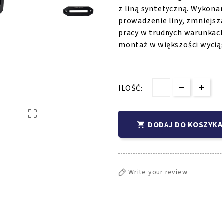
z liną syntetyczną. Wykon
prowadzenie liny, zmniejsz
pracy w trudnych warunkac
montaż w większości wyciąg
ILOŚĆ:

DODAJ DO KOSZYKA

Write your review