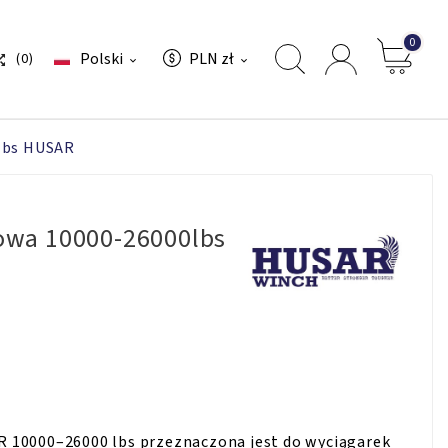
0
Polski
PLN zł
(0)



lbs HUSAR
owa 10000-26000lbs
 10000–26000 lbs przeznaczona jest do wyciągarek