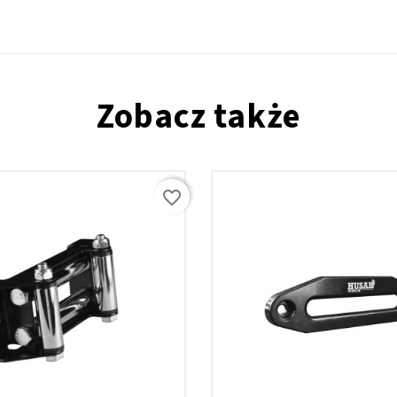
Zobacz także
favorite_border