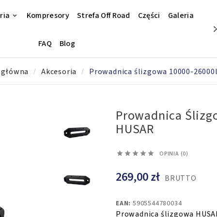
ria
Kompresory
Strefa Off Road
Części
Galeria
FAQ
Blog
 główna
Akcesoria
Prowadnica ślizgowa 10000-26000
Prowadnica Ślizg
HUSAR





OPINIA (0)
269,00 zł
BRUTTO
EAN:
5905544780034
Prowadnica ślizgowa HUSAR