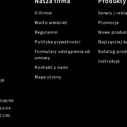
Nasza firma
Produkty
O firmie
Serwis / rekl
Warto wiedzieć
Promocje
Regulamin
Nowe produk
Polityka prywatności
Najczęsciej 
Formularz odstąpienia od
Katalog pro
umowy
Instrukcje
Kontakt z nami
Mapa strony
GB
/SVN/HR
LU/UA
CZ/NL